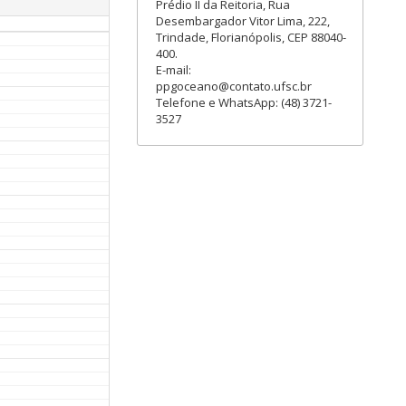
Prédio II da Reitoria, Rua
Desembargador Vitor Lima, 222,
Trindade, Florianópolis, CEP 88040-
400.
E-mail:
ppgoceano@contato.ufsc.br
Telefone e WhatsApp: (48) 3721-
3527