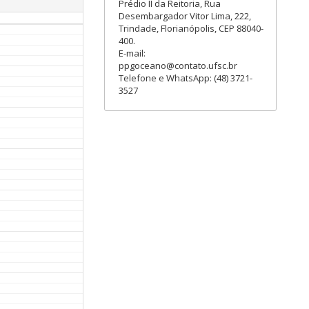
Prédio II da Reitoria, Rua
Desembargador Vitor Lima, 222,
Trindade, Florianópolis, CEP 88040-
400.
E-mail:
ppgoceano@contato.ufsc.br
Telefone e WhatsApp: (48) 3721-
3527