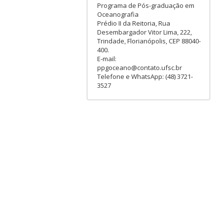
Programa de Pós-graduação em
Oceanografia
Prédio II da Reitoria, Rua
Desembargador Vitor Lima, 222,
Trindade, Florianópolis, CEP 88040-
400.
E-mail:
ppgoceano@contato.ufsc.br
Telefone e WhatsApp: (48) 3721-
3527