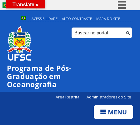
Translate »
BRASIL
Simplifique!
ACESSIBILIDADE
ALTO CONTRASTE
MAPA DO SITE
Comunica BR
Participe
Acesso à informação
Legislação
Programa de Pós-
Canais
Graduação em
Oceanografia
Área Restrita
Administradores do Site
MENU