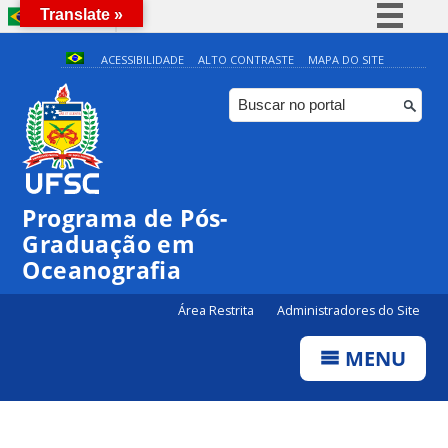
Translate »
BRASIL
Simplifique!
ACESSIBILIDADE
ALTO CONTRASTE
MAPA DO SITE
Comunica BR
Participe
Acesso à informação
Legislação
Programa de Pós-
Canais
Graduação em
Oceanografia
Área Restrita
Administradores do Site
MENU