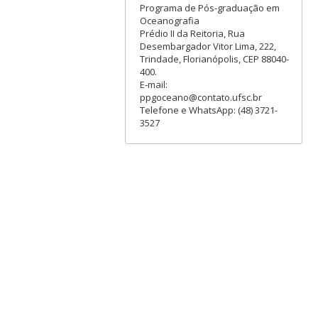
Programa de Pós-graduação em
Oceanografia
Prédio II da Reitoria, Rua
Desembargador Vitor Lima, 222,
Trindade, Florianópolis, CEP 88040-
400.
E-mail:
ppgoceano@contato.ufsc.br
Telefone e WhatsApp: (48) 3721-
3527