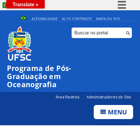
Translate »
BRASIL
Simplifique!
ACESSIBILIDADE
ALTO CONTRASTE
MAPA DO SITE
Comunica BR
Participe
0:00
Acesso à informação
Legislação
1:00
Programa de Pós-
Canais
Graduação em
2:00
Oceanografia
3:00
Área Restrita
Administradores do Site
MENU
4:00
5:00