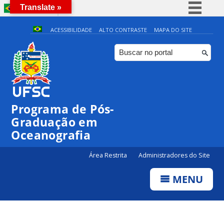
Translate »
BRASIL
Simplifique!
ACESSIBILIDADE
ALTO CONTRASTE
MAPA DO SITE
Comunica BR
Participe
0:00
Acesso à informação
Legislação
1:00
Programa de Pós-
Canais
Graduação em
2:00
Oceanografia
3:00
Área Restrita
Administradores do Site
MENU
4:00
5:00