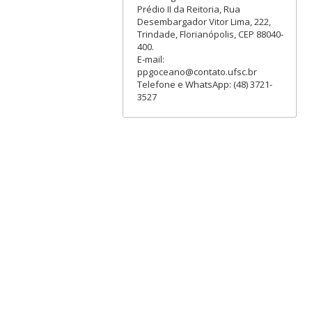
Prédio II da Reitoria, Rua
Desembargador Vitor Lima, 222,
Trindade, Florianópolis, CEP 88040-
400.
E-mail:
ppgoceano@contato.ufsc.br
Telefone e WhatsApp: (48) 3721-
3527