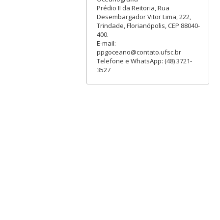
Prédio II da Reitoria, Rua
Desembargador Vitor Lima, 222,
Trindade, Florianópolis, CEP 88040-
400.
E-mail:
ppgoceano@contato.ufsc.br
Telefone e WhatsApp: (48) 3721-
3527