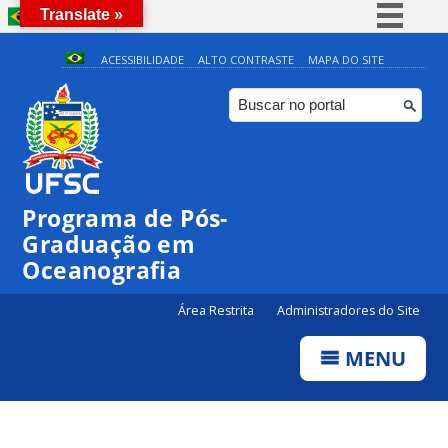
Translate »
BRASIL
Simplifique!
ACESSIBILIDADE
ALTO CONTRASTE
MAPA DO SITE
Comunica BR
Participe
0:00
Acesso à informação
Legislação
1:00
Programa de Pós-
Canais
Graduação em
2:00
Oceanografia
3:00
Área Restrita
Administradores do Site
MENU
4:00
5:00