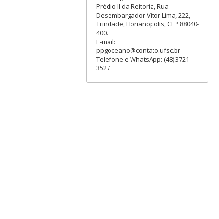
Prédio II da Reitoria, Rua
Desembargador Vitor Lima, 222,
Trindade, Florianópolis, CEP 88040-
400.
E-mail:
ppgoceano@contato.ufsc.br
Telefone e WhatsApp: (48) 3721-
3527