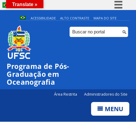
Translate »
BRASIL
Simplifique!
ACESSIBILIDADE
ALTO CONTRASTE
MAPA DO SITE
Comunica BR
Participe
0:00
Acesso à informação
Legislação
1:00
Programa de Pós-
Canais
Graduação em
2:00
Oceanografia
3:00
Área Restrita
Administradores do Site
MENU
4:00
5:00