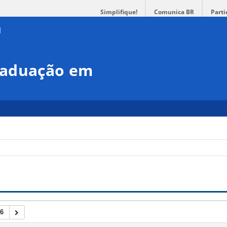
Simplifique!
Comunica BR
Parti
raduação em
6