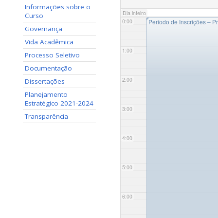
Informações sobre o
Dia inteiro
Curso
◤
0:00
Período de Inscrições – P
Governança
Vida Acadêmica
1:00
Processo Seletivo
Documentação
2:00
Dissertações
Planejamento
Estratégico 2021-2024
3:00
Transparência
4:00
5:00
6:00