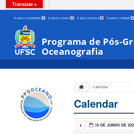
Translate »
BRASIL
Ir para o conteúdo
1
Ir para o menu
2
Ir para a busca
3
Ir para o rodapé
4
Programa de Pós-G
Oceanografia
Calendar
Calendar
16 DE JUNHO DE 202