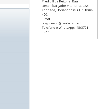
Prédio II da Reitoria, Rua
Desembargador Vitor Lima, 222,
Trindade, Florianópolis, CEP 88040-
400.
E-mail:
ppgoceano@contato.ufsc.br
Telefone e WhatsApp: (48) 3721-
3527