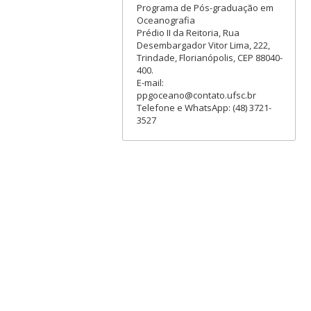
Programa de Pós-graduação em
Oceanografia
Prédio II da Reitoria, Rua
Desembargador Vitor Lima, 222,
Trindade, Florianópolis, CEP 88040-
400.
E-mail:
ppgoceano@contato.ufsc.br
Telefone e WhatsApp: (48) 3721-
3527