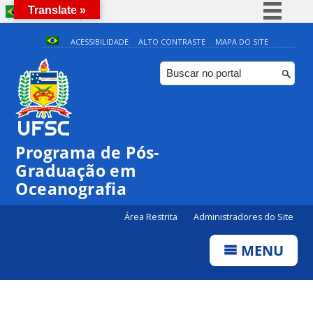
Translate »
BRASIL
Simplifique!
ACESSIBILIDADE
ALTO CONTRASTE
MAPA DO SITE
Comunica BR
Participe
Acesso à informação
Legislação
Programa de Pós-
Canais
Graduação em
Oceanografia
Área Restrita
Administradores do Site
MENU