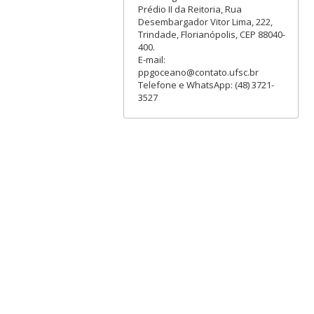
Prédio II da Reitoria, Rua
Desembargador Vitor Lima, 222,
Trindade, Florianópolis, CEP 88040-
400.
E-mail:
ppgoceano@contato.ufsc.br
Telefone e WhatsApp: (48) 3721-
3527