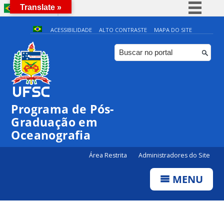
Translate »
BRASIL
Simplifique!
ACESSIBILIDADE
ALTO CONTRASTE
MAPA DO SITE
Comunica BR
Participe
◤
0:00
Período de Inscrições – Processo Seletivo 2026.2
Acesso à informação
Legislação
1:00
Programa de Pós-
Canais
Graduação em
2:00
Oceanografia
3:00
Área Restrita
Administradores do Site
MENU
4:00
5:00