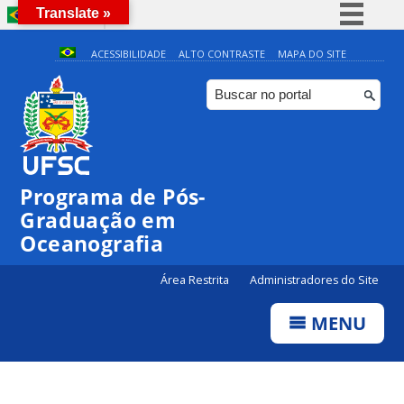
Translate »
BRASIL
Simplifique!
ACESSIBILIDADE
ALTO CONTRASTE
MAPA DO SITE
Comunica BR
Participe
Acesso à informação
Legislação
Programa de Pós-
Canais
Graduação em
Oceanografia
Área Restrita
Administradores do Site
MENU