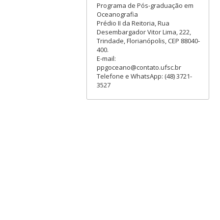
Programa de Pós-graduação em
Oceanografia
Prédio II da Reitoria, Rua
Desembargador Vitor Lima, 222,
Trindade, Florianópolis, CEP 88040-
400.
E-mail:
ppgoceano@contato.ufsc.br
Telefone e WhatsApp: (48) 3721-
3527