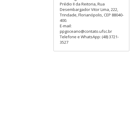
Prédio II da Reitoria, Rua
Desembargador Vitor Lima, 222,
Trindade, Florianópolis, CEP 88040-
400.
E-mail:
ppgoceano@contato.ufsc.br
Telefone e WhatsApp: (48) 3721-
3527