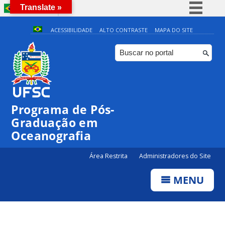
Translate »
BRASIL
Simplifique!
ACESSIBILIDADE
ALTO CONTRASTE
MAPA DO SITE
Comunica BR
Participe
0:00
Acesso à informação
Legislação
1:00
Programa de Pós-
Canais
Graduação em
2:00
Oceanografia
3:00
Área Restrita
Administradores do Site
MENU
4:00
5:00