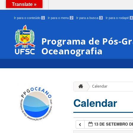
Translate »
BRASIL
Ir para o conteúdo
1
Ir para o menu
2
Ir para a busca
3
Ir para o rodapé
4
Programa de Pós-G
Oceanografia
Calendar
Calendar
13 DE SETEMBRO DE