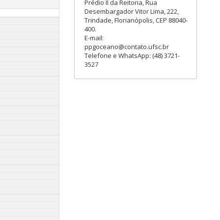
Prédio II da Reitoria, Rua
Desembargador Vitor Lima, 222,
Trindade, Florianópolis, CEP 88040-
400.
E-mail:
ppgoceano@contato.ufsc.br
Telefone e WhatsApp: (48) 3721-
3527