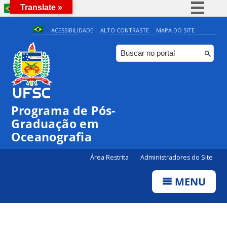
Translate »
BRASIL
Simplifique!
ACESSIBILIDADE
ALTO CONTRASTE
MAPA DO SITE
Comunica BR
Participe
0:00
Acesso à informação
Legislação
1:00
Programa de Pós-
Canais
Graduação em
2:00
Oceanografia
3:00
Área Restrita
Administradores do Site
MENU
4:00
5:00