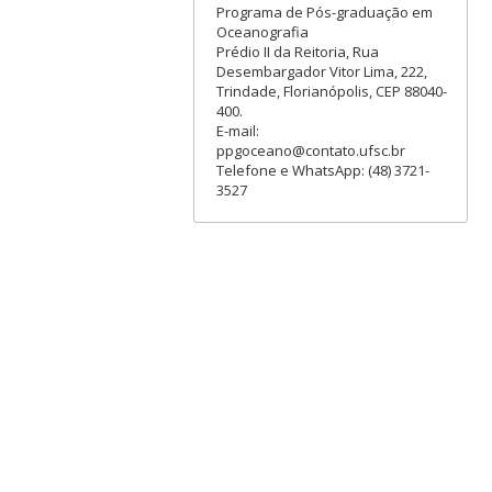
Programa de Pós-graduação em
Oceanografia
Prédio II da Reitoria, Rua
Desembargador Vitor Lima, 222,
Trindade, Florianópolis, CEP 88040-
400.
E-mail:
ppgoceano@contato.ufsc.br
Telefone e WhatsApp: (48) 3721-
3527