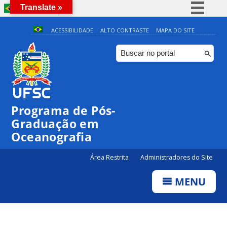
Translate »
BRASIL
Simplifique!
ACESSIBILIDADE
ALTO CONTRASTE
MAPA DO SITE
Comunica BR
Participe
Acesso à informação
Legislação
Programa de Pós-
Canais
Graduação em
Oceanografia
Área Restrita
Administradores do Site
MENU