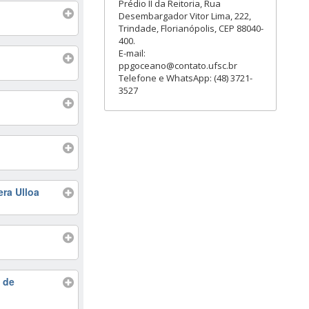
Prédio II da Reitoria, Rua
Desembargador Vitor Lima, 222,
Trindade, Florianópolis, CEP 88040-
400.
E-mail:
ppgoceano@contato.ufsc.br
Telefone e WhatsApp: (48) 3721-
3527
era Ulloa
a de