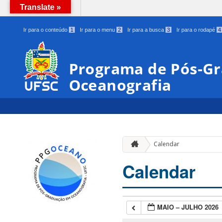
Translate »
BRASIL
Ir para o conteúdo
1
Ir para o menu
2
Ir para a busca
3
Ir para o rodapé
4
Programa de Pós-G
Oceanografia
Calendar
Calendar
MAIO – JULHO 2026