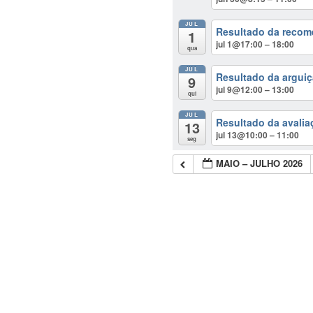
JUL
Resultado da recome
1
jul 1@17:00 – 18:00
qua
JUL
Resultado da arguiç
9
jul 9@12:00 – 13:00
qui
JUL
Resultado da avalia
13
jul 13@10:00 – 11:00
seg
MAIO – JULHO 2026