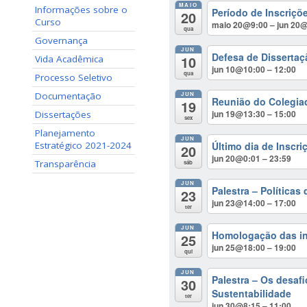
MAIO
Informações sobre o
Período de Inscriçõ
20
Curso
maio 20@9:00 – jun 20
qua
Governança
JUN
Defesa de Dissertaç
10
Vida Acadêmica
jun 10@10:00 – 12:00
qua
Processo Seletivo
JUN
Documentação
Reunião do Colegia
19
jun 19@13:30 – 15:00
Dissertações
sex
Planejamento
JUN
Último dia de Inscri
Estratégico 2021-2024
20
jun 20@0:01 – 23:59
Transparência
sáb
JUN
Palestra – Políticas
23
jun 23@14:00 – 17:00
ter
JUN
Homologação das ins
25
jun 25@18:00 – 19:00
qui
JUN
Palestra – Os desafi
30
Sustentabilidade
ter
jun 30@8:15 – 11:00