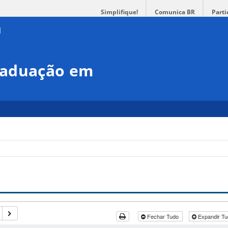
Simplifique!
Comunica BR
Parti
raduação em
Fechar Tudo
Expandir T