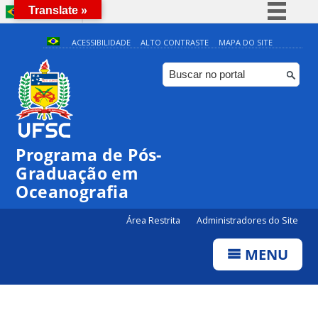
Translate »
BRASIL
Simplifique!
ACESSIBILIDADE
ALTO CONTRASTE
MAPA DO SITE
Comunica BR
Participe
Acesso à informação
Legislação
Programa de Pós-
Canais
Graduação em
Oceanografia
Área Restrita
Administradores do Site
MENU