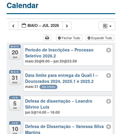
Calendar
MAIO – JUL 2026
Fechar Tudo
Expandir Tudo
MAIO
Período de Inscrições – Processo
20
Seletivo 2026.2
qua
maio 20@9:00 – jun 20@23:59
MAIO
Data limite para entrega da Quali I –
31
Doutorados 2024, 2025.1 e 2025.2
dom
maio 31
dia inteiro
JUN
Defesa de dissertação – Leandro
5
Silvino Luis
sex
jun 5@14:00 – 16:00
JUN
Defesa de Dissertação – Vanessa Silva
10
Martins
qua