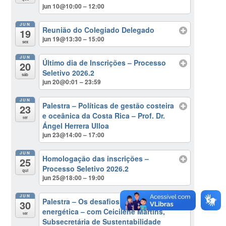
jun 10@10:00 – 12:00
JUN
Reunião do Colegiado Delegado
19
jun 19@13:30 – 15:00
sex
JUN
Último dia de Inscrições – Processo
20
Seletivo 2026.2
sáb
jun 20@0:01 – 23:59
JUN
Palestra – Políticas de gestão costeira
23
e oceânica da Costa Rica – Prof. Dr.
ter
Ángel Herrera Ulloa
jun 23@14:00 – 17:00
JUN
Homologação das inscrições –
25
Processo Seletivo 2026.2
qui
jun 25@18:00 – 19:00
JUN
Palestra – Os desafios da transição
30
energética – com Ceicilene Martins,
ter
Subsecretária de Sustentabilidade