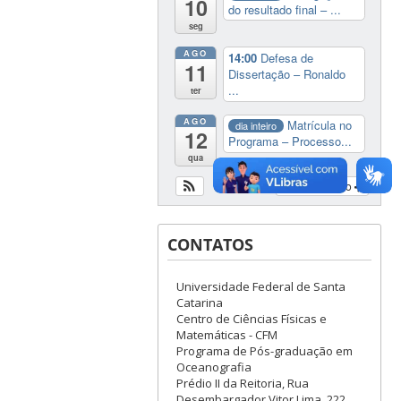
10
do resultado final – ...
seg
AGO
14:00
Defesa de
11
Dissertação – Ronaldo
...
ter
AGO
Matrícula no
dia inteiro
12
Programa – Processo...
qua
Ver calendário
CONTATOS
Universidade Federal de Santa
Catarina
Centro de Ciências Físicas e
Matemáticas - CFM
Programa de Pós-graduação em
Oceanografia
Prédio II da Reitoria, Rua
Desembargador Vitor Lima, 222,