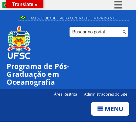
Translate »
BRASIL
Simplifique!
ACESSIBILIDADE
ALTO CONTRASTE
MAPA DO SITE
Comunica BR
Participe
Acesso à informação
Legislação
Programa de Pós-
Canais
Graduação em
Oceanografia
Área Restrita
Administradores do Site
MENU