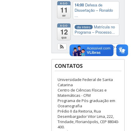
AGO
14:00
Defesa de
11
Dissertação – Ronaldo
...
ter
AGO
Matrícula no
dia inteiro
12
Programa – Processo...
qua
Ver calendário
CONTATOS
Universidade Federal de Santa
Catarina
Centro de Ciências Físicas e
Matemáticas - CFM
Programa de Pós-graduação em
Oceanografia
Prédio II da Reitoria, Rua
Desembargador Vitor Lima, 222,
Trindade, Florianópolis, CEP 88040-
400.