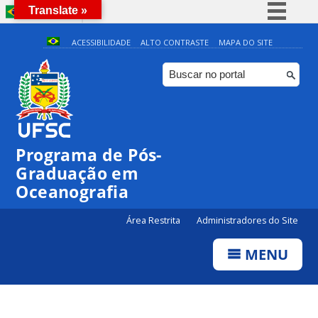
Translate »
BRASIL
Simplifique!
ACESSIBILIDADE
ALTO CONTRASTE
MAPA DO SITE
Comunica BR
Participe
Acesso à informação
Legislação
Programa de Pós-
Canais
Graduação em
Oceanografia
Área Restrita
Administradores do Site
MENU