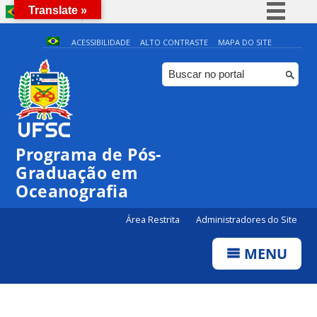
Translate »
BRASIL
Simplifique!
ACESSIBILIDADE
ALTO CONTRASTE
MAPA DO SITE
Comunica BR
Participe
Acesso à informação
Legislação
Programa de Pós-
Canais
Graduação em
Oceanografia
Área Restrita
Administradores do Site
MENU