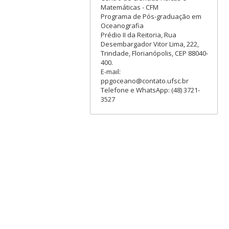
Matemáticas - CFM
Programa de Pós-graduação em
Oceanografia
Prédio II da Reitoria, Rua
Desembargador Vitor Lima, 222,
Trindade, Florianópolis, CEP 88040-
400.
E-mail:
ppgoceano@contato.ufsc.br
Telefone e WhatsApp: (48) 3721-
3527