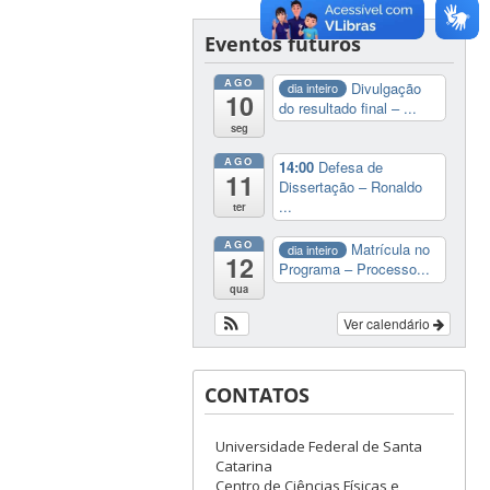
Eventos futuros
AGO
Divulgação
dia inteiro
10
do resultado final – ...
seg
AGO
14:00
Defesa de
11
Dissertação – Ronaldo
...
ter
AGO
Matrícula no
dia inteiro
12
Programa – Processo...
qua
Ver calendário
CONTATOS
Universidade Federal de Santa
Catarina
Centro de Ciências Físicas e