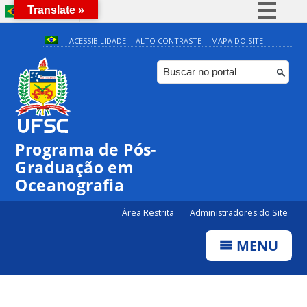
Translate »
BRASIL
Simplifique!
ACESSIBILIDADE
ALTO CONTRASTE
MAPA DO SITE
Comunica BR
Participe
Acesso à informação
Legislação
Programa de Pós-
Canais
Graduação em
Oceanografia
Área Restrita
Administradores do Site
MENU