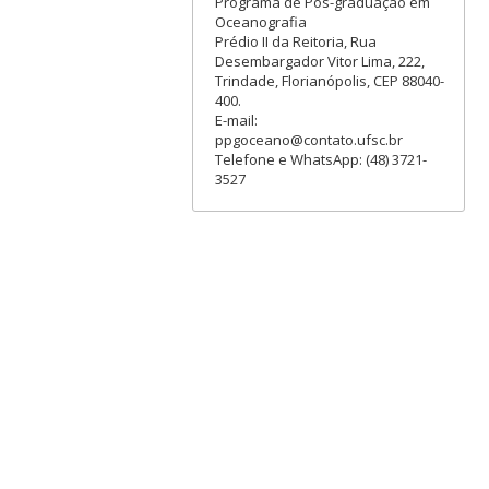
Programa de Pós-graduação em
Oceanografia
Prédio II da Reitoria, Rua
Desembargador Vitor Lima, 222,
Trindade, Florianópolis, CEP 88040-
400.
E-mail:
ppgoceano@contato.ufsc.br
Telefone e WhatsApp: (48) 3721-
3527