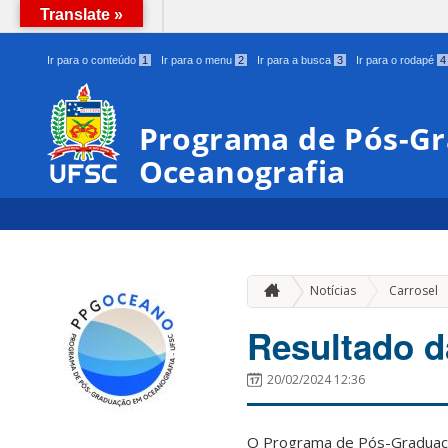
Translate »
BRASIL
Ir para o conteúdo
1
Ir para o menu
2
Ir para a busca
3
Ir para o rodapé
4
Programa de Pós-G
Oceanografia
Notícias
Carrosel
Resultado d
20/02/2024 12:36
O Programa de Pós-Graduaçã