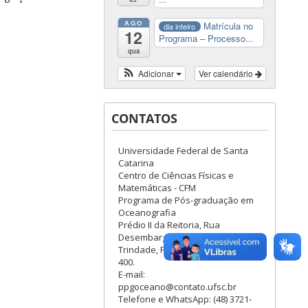
AGO
Matrícula no
dia inteiro
12
Programa – Processo...
qua
Adicionar
Ver calendário
CONTATOS
Universidade Federal de Santa
Catarina
Centro de Ciências Físicas e
Matemáticas - CFM
Programa de Pós-graduação em
Oceanografia
Prédio II da Reitoria, Rua
Desembargador Vitor Lima, 222,
Trindade, Florianópolis, CEP 88040-
400.
E-mail:
ppgoceano@contato.ufsc.br
Telefone e WhatsApp: (48) 3721-