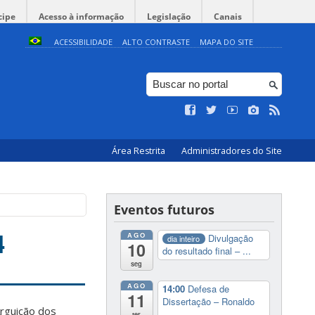
cipe
Acesso à informação
Legislação
Canais
ACESSIBILIDADE
ALTO CONTRASTE
MAPA DO SITE
Área Restrita
Administradores do Site
Eventos futuros
4
AGO
Divulgação
dia inteiro
10
do resultado final – ...
seg
AGO
14:00
Defesa de
11
Dissertação – Ronaldo
rguição dos
...
ter