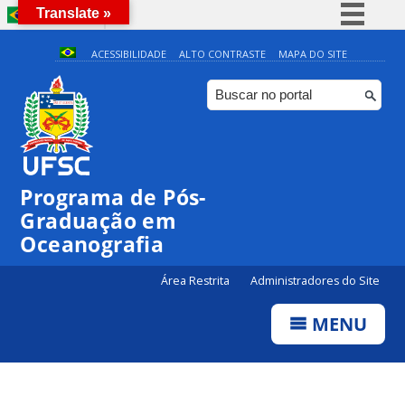
Translate »
BRASIL
Simplifique!
ACESSIBILIDADE
ALTO CONTRASTE
MAPA DO SITE
Comunica BR
Participe
Acesso à informação
Legislação
Programa de Pós-
Canais
Graduação em
Oceanografia
Área Restrita
Administradores do Site
MENU