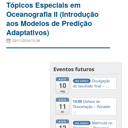
Tópicos Especiais em
Oceanografia II (Introdução
aos Modelos de Predição
Adaptativos)
23/11/2016 15:36
Eventos futuros
AGO
Divulgação
dia inteiro
10
do resultado final – ...
seg
AGO
14:00
Defesa de
11
Dissertação – Ronaldo
...
ter
AGO
Matrícula no
dia inteiro
12
Programa – Processo...